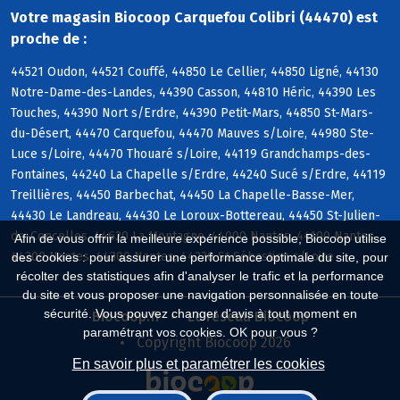
Votre magasin Biocoop Carquefou Colibri (44470) est
proche de :
44521 Oudon, 44521 Couffé, 44850 Le Cellier, 44850 Ligné, 44130
Notre-Dame-des-Landes, 44390 Casson, 44810 Héric, 44390 Les
Touches, 44390 Nort s/Erdre, 44390 Petit-Mars, 44850 St-Mars-
du-Désert, 44470 Carquefou, 44470 Mauves s/Loire, 44980 Ste-
Luce s/Loire, 44470 Thouaré s/Loire, 44119 Grandchamps-des-
Fontaines, 44240 La Chapelle s/Erdre, 44240 Sucé s/Erdre, 44119
Treillières, 44450 Barbechat, 44450 La Chapelle-Basse-Mer,
44430 Le Landreau, 44430 Le Loroux-Bottereau, 44450 St-Julien-
de-Concelles, 44620 La Montagne, 44000 Nantes, 44100 Nantes,
Afin de vous offrir la meilleure expérience possible, Biocoop utilise
44200 Nantes, 44300 Nantes, 44230 St-Sébastien s/Loire
des cookies : pour assurer une performance optimale du site, pour
récolter des statistiques afin d'analyser le trafic et la performance
du site et vous proposer une navigation personnalisée en toute
sécurité. Vous pouvez changer d'avis à tout moment en
Biocoop.fr
Le réseau Biocoop
paramétrant vos cookies. OK pour vous ?
Copyright Biocoop 2026
En savoir plus et paramétrer les cookies