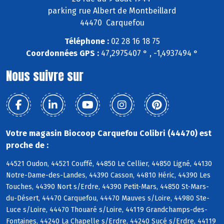
parking rue Albert de Montbeillard
44470 Carquefou
Téléphone :
02 28 16 18 75
Coordonnées GPS :
47,2975407 ° , -1,4937494 °
Nous suivre sur
Votre magasin Biocoop Carquefou Colibri (44470) est
proche de :
44521 Oudon, 44521 Couffé, 44850 Le Cellier, 44850 Ligné, 44130
Notre-Dame-des-Landes, 44390 Casson, 44810 Héric, 44390 Les
Touches, 44390 Nort s/Erdre, 44390 Petit-Mars, 44850 St-Mars-
du-Désert, 44470 Carquefou, 44470 Mauves s/Loire, 44980 Ste-
Luce s/Loire, 44470 Thouaré s/Loire, 44119 Grandchamps-des-
Fontaines, 44240 La Chapelle s/Erdre, 44240 Sucé s/Erdre, 44119