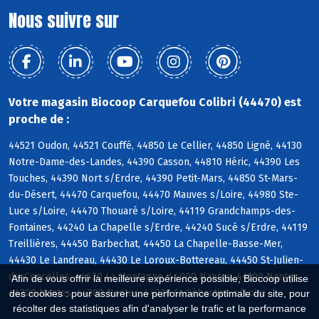
Nous suivre sur
Votre magasin Biocoop Carquefou Colibri (44470) est
proche de :
44521 Oudon, 44521 Couffé, 44850 Le Cellier, 44850 Ligné, 44130
Notre-Dame-des-Landes, 44390 Casson, 44810 Héric, 44390 Les
Touches, 44390 Nort s/Erdre, 44390 Petit-Mars, 44850 St-Mars-
du-Désert, 44470 Carquefou, 44470 Mauves s/Loire, 44980 Ste-
Luce s/Loire, 44470 Thouaré s/Loire, 44119 Grandchamps-des-
Fontaines, 44240 La Chapelle s/Erdre, 44240 Sucé s/Erdre, 44119
Treillières, 44450 Barbechat, 44450 La Chapelle-Basse-Mer,
44430 Le Landreau, 44430 Le Loroux-Bottereau, 44450 St-Julien-
de-Concelles, 44620 La Montagne, 44000 Nantes, 44100 Nantes,
Afin de vous offrir la meilleure expérience possible, Biocoop utilise
44200 Nantes, 44300 Nantes, 44230 St-Sébastien s/Loire
des cookies : pour assurer une performance optimale du site, pour
récolter des statistiques afin d'analyser le trafic et la performance