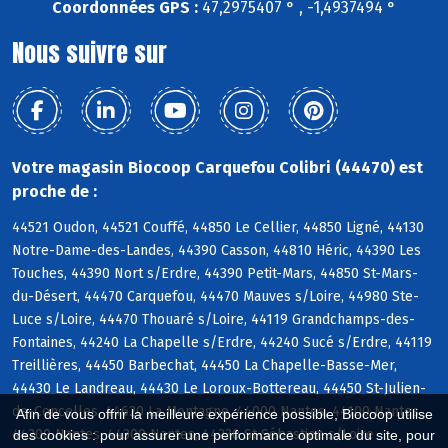
Coordonnées GPS :
47,2975407 ° , -1,4937494 °
Nous suivre sur
Votre magasin Biocoop Carquefou Colibri (44470) est
proche de :
44521 Oudon, 44521 Couffé, 44850 Le Cellier, 44850 Ligné, 44130
Notre-Dame-des-Landes, 44390 Casson, 44810 Héric, 44390 Les
Touches, 44390 Nort s/Erdre, 44390 Petit-Mars, 44850 St-Mars-
du-Désert, 44470 Carquefou, 44470 Mauves s/Loire, 44980 Ste-
Luce s/Loire, 44470 Thouaré s/Loire, 44119 Grandchamps-des-
Fontaines, 44240 La Chapelle s/Erdre, 44240 Sucé s/Erdre, 44119
Treillières, 44450 Barbechat, 44450 La Chapelle-Basse-Mer,
44430 Le Landreau, 44430 Le Loroux-Bottereau, 44450 St-Julien-
de-Concelles, 44620 La Montagne, 44000 Nantes, 44100 Nantes,
Afin de vous offrir la meilleure expérience possible, Biocoop utilise
44200 Nantes, 44300 Nantes, 44230 St-Sébastien s/Loire
des cookies : pour assurer une performance optimale du site, pour