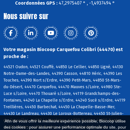
Coordonnées GPS :
47,2975407 ° , -1,4937494 °
Nous suivre sur
Votre magasin Biocoop Carquefou Colibri (44470) est
proche de :
44521 Oudon, 44521 Couffé, 44850 Le Cellier, 44850 Ligné, 44130
Notre-Dame-des-Landes, 44390 Casson, 44810 Héric, 44390 Les
Touches, 44390 Nort s/Erdre, 44390 Petit-Mars, 44850 St-Mars-
du-Désert, 44470 Carquefou, 44470 Mauves s/Loire, 44980 Ste-
Luce s/Loire, 44470 Thouaré s/Loire, 44119 Grandchamps-des-
Fontaines, 44240 La Chapelle s/Erdre, 44240 Sucé s/Erdre, 44119
Treillières, 44450 Barbechat, 44450 La Chapelle-Basse-Mer,
44430 Le Landreau, 44430 Le Loroux-Bottereau, 44450 St-Julien-
de-Concelles, 44620 La Montagne, 44000 Nantes, 44100 Nantes,
Afin de vous offrir la meilleure expérience possible, Biocoop utilise
44200 Nantes, 44300 Nantes, 44230 St-Sébastien s/Loire
des cookies : pour assurer une performance optimale du site, pour