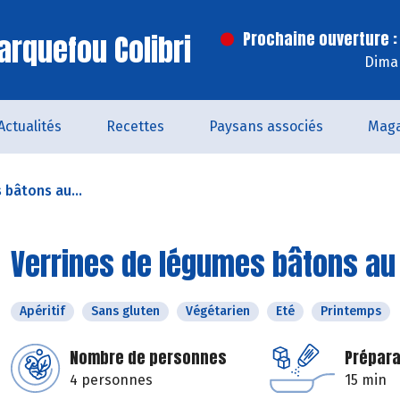
arquefou Colibri
Prochaine ouverture :
Dima
Actualités
Recettes
Paysans associés
Maga
 bâtons au...
Verrines de légumes bâtons au 
Apéritif
Sans gluten
Végétarien
Eté
Printemps
Nombre de personnes
Prépara
4 personnes
15 min