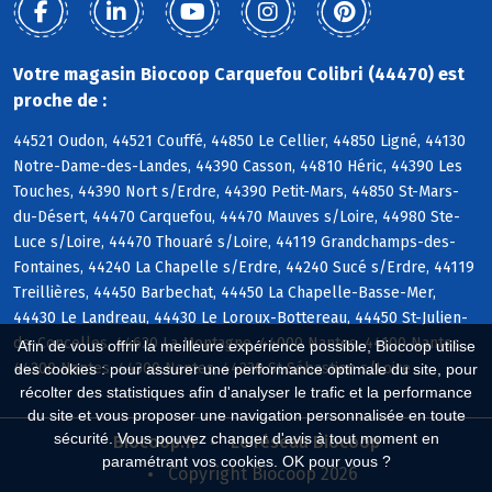
Votre magasin Biocoop Carquefou Colibri (44470) est
proche de :
44521 Oudon, 44521 Couffé, 44850 Le Cellier, 44850 Ligné, 44130
Notre-Dame-des-Landes, 44390 Casson, 44810 Héric, 44390 Les
Touches, 44390 Nort s/Erdre, 44390 Petit-Mars, 44850 St-Mars-
du-Désert, 44470 Carquefou, 44470 Mauves s/Loire, 44980 Ste-
Luce s/Loire, 44470 Thouaré s/Loire, 44119 Grandchamps-des-
Fontaines, 44240 La Chapelle s/Erdre, 44240 Sucé s/Erdre, 44119
Treillières, 44450 Barbechat, 44450 La Chapelle-Basse-Mer,
44430 Le Landreau, 44430 Le Loroux-Bottereau, 44450 St-Julien-
de-Concelles, 44620 La Montagne, 44000 Nantes, 44100 Nantes,
Afin de vous offrir la meilleure expérience possible, Biocoop utilise
44200 Nantes, 44300 Nantes, 44230 St-Sébastien s/Loire
des cookies : pour assurer une performance optimale du site, pour
récolter des statistiques afin d'analyser le trafic et la performance
du site et vous proposer une navigation personnalisée en toute
sécurité. Vous pouvez changer d'avis à tout moment en
Biocoop.fr
Le réseau Biocoop
paramétrant vos cookies. OK pour vous ?
Copyright Biocoop 2026