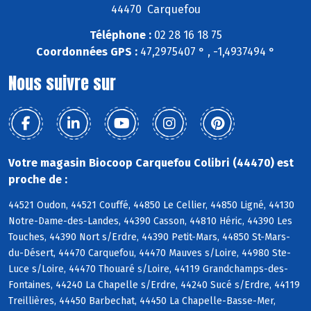
44470 Carquefou
Téléphone :
02 28 16 18 75
Coordonnées GPS :
47,2975407 ° , -1,4937494 °
Nous suivre sur
Votre magasin Biocoop Carquefou Colibri (44470) est
proche de :
44521 Oudon, 44521 Couffé, 44850 Le Cellier, 44850 Ligné, 44130
Notre-Dame-des-Landes, 44390 Casson, 44810 Héric, 44390 Les
Touches, 44390 Nort s/Erdre, 44390 Petit-Mars, 44850 St-Mars-
du-Désert, 44470 Carquefou, 44470 Mauves s/Loire, 44980 Ste-
Luce s/Loire, 44470 Thouaré s/Loire, 44119 Grandchamps-des-
Fontaines, 44240 La Chapelle s/Erdre, 44240 Sucé s/Erdre, 44119
Treillières, 44450 Barbechat, 44450 La Chapelle-Basse-Mer,