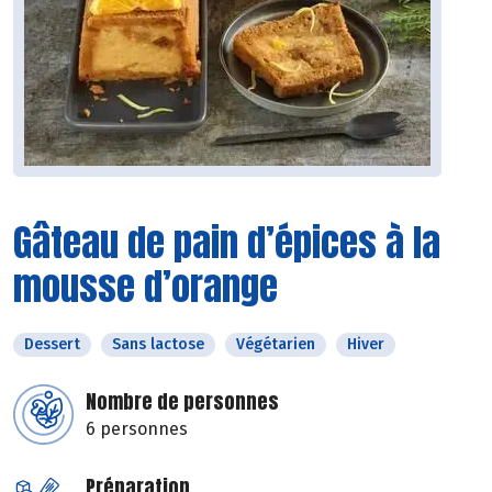
Gâteau de pain d’épices à la
mousse d’orange
Dessert
Sans lactose
Végétarien
Hiver
Nombre de personnes
6 personnes
Préparation