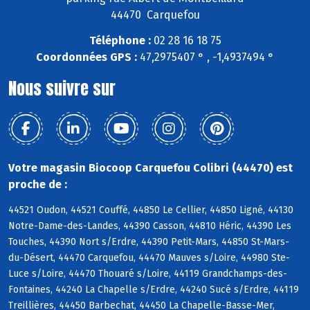
44470 Carquefou
Téléphone :
02 28 16 18 75
Coordonnées GPS :
47,2975407 ° , -1,4937494 °
Nous suivre sur
Votre magasin Biocoop Carquefou Colibri (44470) est
proche de :
44521 Oudon, 44521 Couffé, 44850 Le Cellier, 44850 Ligné, 44130
Notre-Dame-des-Landes, 44390 Casson, 44810 Héric, 44390 Les
Touches, 44390 Nort s/Erdre, 44390 Petit-Mars, 44850 St-Mars-
du-Désert, 44470 Carquefou, 44470 Mauves s/Loire, 44980 Ste-
Luce s/Loire, 44470 Thouaré s/Loire, 44119 Grandchamps-des-
Fontaines, 44240 La Chapelle s/Erdre, 44240 Sucé s/Erdre, 44119
Treillières, 44450 Barbechat, 44450 La Chapelle-Basse-Mer,