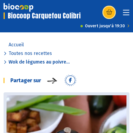
Biocoop Carquefou Colibri
(s’ouvre dans u
Ouvert jusqu'à 19:30
Accueil
Toutes nos recettes
Wok de légumes au poivre...
Partager sur