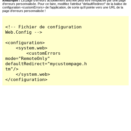
Remarques :
La page d'erreurs actuellement affichée peut être remplacée par une page
d'erreurs personnalisée. Pour ce faire, modifiez l'attribut "defaultRedirect" de la balise de
configuration <customErrors> de l'application, de sorte qu'il pointe vers une URL de la
page d'erreurs personnalisée !
<!-- Fichier de configuration 
Web.Config -->

<configuration>

    <system.web>

        <customErrors 
mode="RemoteOnly" 
defaultRedirect="mycustompage.h
tm"/>

    </system.web>

</configuration>