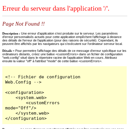
Erreur du serveur dans l'application '/'.
Page Not Found !!
Description :
Une erreur d'application s'est produite sur le serveur. Les paramètres
d'erreur personnalisés actuels pour cette application empêchent l'affichage à distance
des détails de l'erreur de l'application (pour des raisons de sécurité). Cependant, ils
peuvent être affichés par les navigateurs qui s'exécutent sur l'ordinateur serveur local.
Détails =
Pour permettre l'affichage des détails de ce message d'erreur spécifique sur les
ordinateurs distants, créez une balise <customErrors> dans un fichier de configuration
"web.config" situé dans le répertoire racine de l'application Web en cours. Attribuez
ensuite la valeur "off" à l'attribut "mode" de cette balise <customErrors>.
<!-- Fichier de configuration 
Web.Config -->

<configuration>

    <system.web>

        <customErrors 
mode="Off"/>

    </system.web>

</configuration>