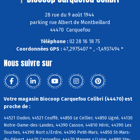
28 rue du 9 août 1944
parking rue Albert de Montbeillard
44470 Carquefou
Téléphone :
02 28 16 18 75
Coordonnées GPS :
47,2975407 ° , -1,4937494 °
Nous suivre sur
Votre magasin Biocoop Carquefou Colibri (44470) est
proche de :
44521 Oudon, 44521 Couffé, 44850 Le Cellier, 44850 Ligné, 44130
Notre-Dame-des-Landes, 44390 Casson, 44810 Héric, 44390 Les
Touches, 44390 Nort s/Erdre, 44390 Petit-Mars, 44850 St-Mars-
du-Désert, 44470 Carquefou, 44470 Mauves s/Loire, 44980 Ste-