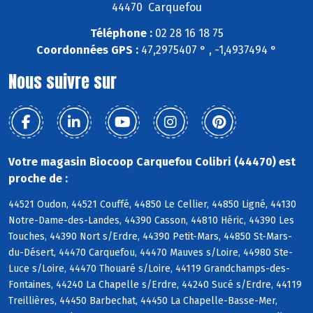
44470 Carquefou
Téléphone :
02 28 16 18 75
Coordonnées GPS :
47,2975407 ° , -1,4937494 °
Nous suivre sur
Votre magasin Biocoop Carquefou Colibri (44470) est
proche de :
44521 Oudon, 44521 Couffé, 44850 Le Cellier, 44850 Ligné, 44130
Notre-Dame-des-Landes, 44390 Casson, 44810 Héric, 44390 Les
Touches, 44390 Nort s/Erdre, 44390 Petit-Mars, 44850 St-Mars-
du-Désert, 44470 Carquefou, 44470 Mauves s/Loire, 44980 Ste-
Luce s/Loire, 44470 Thouaré s/Loire, 44119 Grandchamps-des-
Fontaines, 44240 La Chapelle s/Erdre, 44240 Sucé s/Erdre, 44119
Treillières, 44450 Barbechat, 44450 La Chapelle-Basse-Mer,