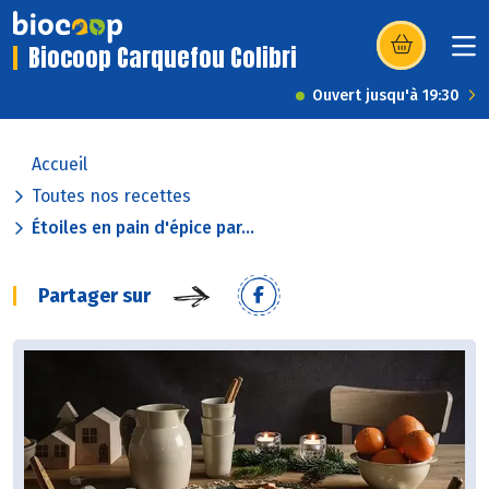
Biocoop Carquefou Colibri
(s’ouvre dans u
Ouvert jusqu'à 19:30
Accueil
Toutes nos recettes
Étoiles en pain d'épice par...
Partager sur