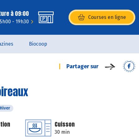
ture à 09:00
Courses en ligne
(s’ouvre dans une nouvelle fenêtr
15h00 - 19h30
zines
Biocoop
Partager sur
oireaux
Hiver
tion
Cuisson
30 min