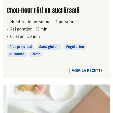
Lire la suite de la recette
Chou-fleur rôti en sucré/salé
Nombre de personnes :
2 personnes
Préparation : 15 min
Cuisson : 30 min
Plat principal
Sans gluten
Végétarien
Automne
Hiver
VOIR LA RECETTE