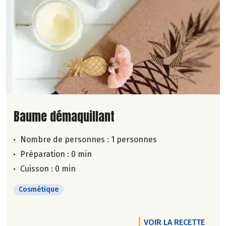
Lire la suite de la recette
Baume démaquillant
Nombre de personnes :
1 personnes
Préparation : 0 min
Cuisson : 0 min
Cosmétique
VOIR LA RECETTE