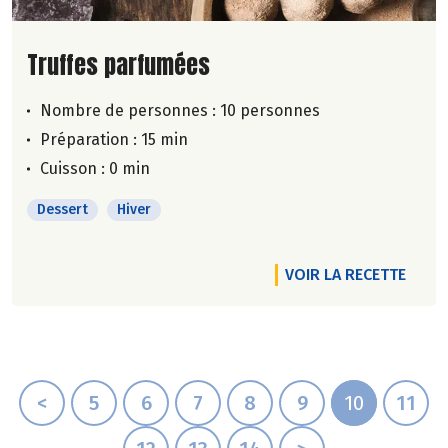
Lire la suite de la recette
Truffes parfumées
Nombre de personnes :
10 personnes
Préparation : 15 min
Cuisson : 0 min
Dessert
Hiver
VOIR LA RECETTE
<
5
6
7
8
9
10
11