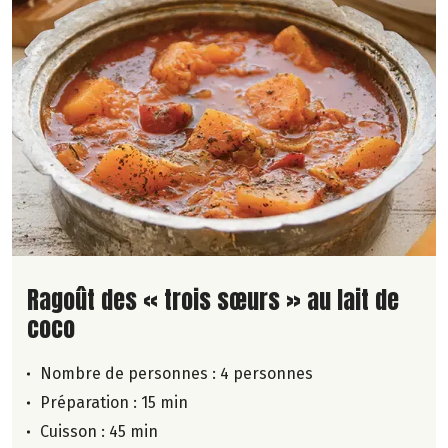
Lire la suite de la recette
Ragoût des « trois sœurs » au lait de
coco
Nombre de personnes :
4 personnes
Préparation : 15 min
Cuisson : 45 min