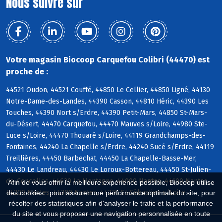
Nous suivre sur
Votre magasin Biocoop Carquefou Colibri (44470) est
proche de :
44521 Oudon, 44521 Couffé, 44850 Le Cellier, 44850 Ligné, 44130
Notre-Dame-des-Landes, 44390 Casson, 44810 Héric, 44390 Les
Touches, 44390 Nort s/Erdre, 44390 Petit-Mars, 44850 St-Mars-
du-Désert, 44470 Carquefou, 44470 Mauves s/Loire, 44980 Ste-
Luce s/Loire, 44470 Thouaré s/Loire, 44119 Grandchamps-des-
Fontaines, 44240 La Chapelle s/Erdre, 44240 Sucé s/Erdre, 44119
Treillières, 44450 Barbechat, 44450 La Chapelle-Basse-Mer,
44430 Le Landreau, 44430 Le Loroux-Bottereau, 44450 St-Julien-
de-Concelles, 44620 La Montagne, 44000 Nantes, 44100 Nantes,
Afin de vous offrir la meilleure expérience possible, Biocoop utilise
44200 Nantes, 44300 Nantes, 44230 St-Sébastien s/Loire
des cookies : pour assurer une performance optimale du site, pour
récolter des statistiques afin d'analyser le trafic et la performance
du site et vous proposer une navigation personnalisée en toute