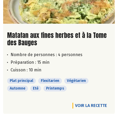
Lire la suite de la recette
Matafan aux fines herbes et à la Tome
des Bauges
Nombre de personnes :
4 personnes
Préparation : 15 min
Cuisson : 10 min
Plat principal
Flexitarien
Végétarien
Automne
Eté
Printemps
VOIR LA RECETTE